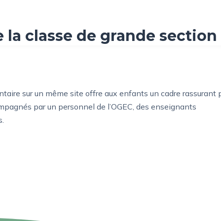
on école
Nos équipes
Actualités et rétrosp
 la classe de grande section
entaire sur un même site offre aux enfants un cadre rassurant 
compagnés par un personnel de l’OGEC, des enseignants
s.