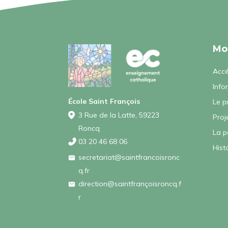
Mo
Accé
Info
École Saint François
Le p
3 Rue de la Latte, 59223
Proj
Roncq
La p
03 20 46 68 06
Hist
secretariat@saintfrancoisronc
q.fr
direction@saintfrançoisroncq.f
r